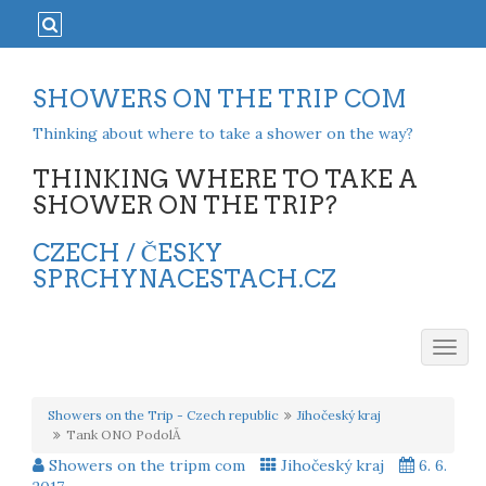
SHOWERS ON THE TRIP COM
Thinking about where to take a shower on the way?
THINKING WHERE TO TAKE A
SHOWER ON THE TRIP?
CZECH / ČESKY
SPRCHYNACESTACH.CZ
Togg
navig
Showers on the Trip - Czech republic
Jihočeský kraj
Tank ONO PodolĂ­
Showers on the tripm com
Jihočeský kraj
6. 6.