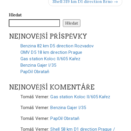
Shell 319 km D1 direction Brno →
Hledat
Hledat
NEJNOVĚJŠÍ PŘÍSPĚVKY
Benzina 82 km D5 direction Rozvadov
OMV D5 18 km direction Prague
Gas station Koloc II/605 Kařez
Benzina Gajer I/35
PapOil Obrataň
NEJNOVĚJŠÍ KOMENTÁŘE
Tomáš Verner
:
Gas station Koloc II/605 Kařez
Tomáš Verner
:
Benzina Gajer I/35
Tomáš Verner
:
PapOil Obrataň
Tomáš Verner
:
Shell 58 km D1 direction Prague /