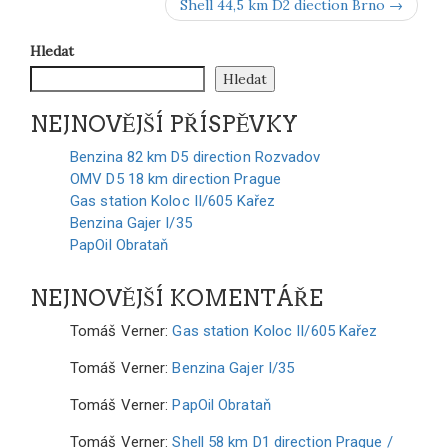
Shell 44,5 km D2 diection Brno →
Hledat
Hledat
NEJNOVĚJŠÍ PŘÍSPĚVKY
Benzina 82 km D5 direction Rozvadov
OMV D5 18 km direction Prague
Gas station Koloc II/605 Kařez
Benzina Gajer I/35
PapOil Obrataň
NEJNOVĚJŠÍ KOMENTÁŘE
Tomáš Verner
:
Gas station Koloc II/605 Kařez
Tomáš Verner
:
Benzina Gajer I/35
Tomáš Verner
:
PapOil Obrataň
Tomáš Verner
:
Shell 58 km D1 direction Prague /