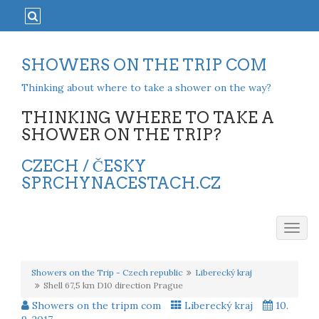
SHOWERS ON THE TRIP COM
Thinking about where to take a shower on the way?
THINKING WHERE TO TAKE A
SHOWER ON THE TRIP?
CZECH / ČESKY
SPRCHYNACESTACH.CZ
Togg
navig
Showers on the Trip - Czech republic
Liberecký kraj
Shell 67,5 km D10 direction Prague
Showers on the tripm com
Liberecký kraj
10.